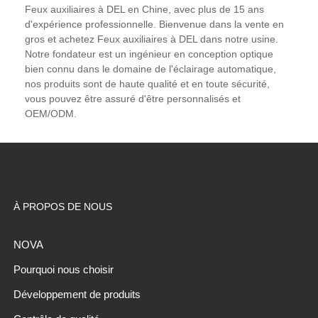
Feux auxiliaires à DEL en Chine, avec plus de 15 ans
d'expérience professionnelle. Bienvenue dans la vente en
gros et achetez Feux auxiliaires à DEL dans notre usine.
Notre fondateur est un ingénieur en conception optique
bien connu dans le domaine de l'éclairage automatique,
nos produits sont de haute qualité et en toute sécurité,
vous pouvez être assuré d'être personnalisés et
OEM/ODM.
À PROPOS DE NOUS
NOVA
Pourquoi nous choisir
Développement de produits